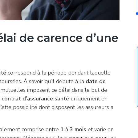
lai de carence d’une
nté
correspond à la période pendant laquelle
ursées. À savoir qu’il débute à la
date de
s mutuelles imposent ce délai dans le but de
n
contrat d’assurance santé
uniquement en
ette possibilité dont disposent les assureurs a
alement comprise entre
1
à
3 mois
et varie en
garanties. Néanmoins, il faut savoir que pour les