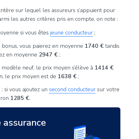
critère sur lequel les assureurs s’appuient pour
armi les autres critères pris en compte, on note :
yenne si vous êtes
jeune conducteur
;
un bonus, vous paierez en moyenne
1740 €
tandis
irez en moyenne
2947 €
;
n modèle neuf, le prix moyen s’élève à
1414 €
n, le prix moyen est de
1638 €
;
e
: si vous ajoutez un
second conducteur
sur votre
viron
1285 €
.
e assurance