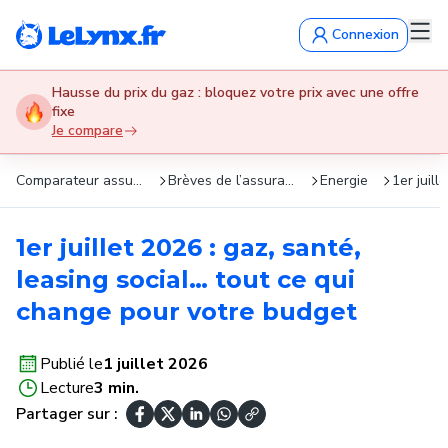
Connexion
Hausse du prix du gaz : bloquez votre prix avec une offre
fixe
Je compare
Comparateur assurance : devis gratuits en 5 min
Brèves de l’assurance
Energie
1er juil
1er juillet 2026 : gaz, santé,
leasing social… tout ce qui
change pour votre budget
Publié le
1 juillet 2026
Lecture
3 min.
Partager sur :