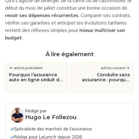
Qu’il s’agisse de l’énergie, de la santé ou de l’automobile, le
début du mois de juillet constitue une bonne occasion de
revoir ses dépenses récurrentes
. Comparer ses contrats,
vérifier ses garanties et anticiper les évolutions tarifaires
restent des réflexes simples pour
mieux maîtriser son
budget
.
À lire également
article précédent
article suivant
Pourquoi l’assurance
Conduite sans
auto en ligne séduit de
assurance : pourquoi
plus en plus de
les trottinettes
conducteurs
électriques inquiètent
de plus en plus
Rédigé par
Hugo Le Follezou
Spécialiste des marchés de l'assurance
Rédige pour LeLynx.fr depuis 2026