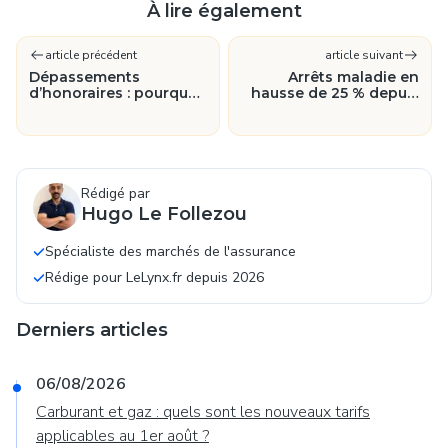
À lire également
article précédent
article suivant
Dépassements
Arrêts maladie en
d’honoraires : pourquoi
hausse de 25 % depuis
votre mutuelle santé va
le Covid : ce que cela
compter de plus en
change pour votre
plus
protection financière
Rédigé par
Hugo Le Follezou
Spécialiste des marchés de l'assurance
Rédige pour LeLynx.fr depuis 2026
Derniers articles
06/08/2026
Carburant et gaz : quels sont les nouveaux tarifs
applicables au 1er août ?