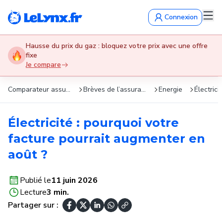
Connexion
Hausse du prix du gaz : bloquez votre prix avec une offre
fixe
Je compare
Comparateur assurance : devis gratuits en 5 min
Brèves de l’assurance
Energie
Électric
Électricité : pourquoi votre
facture pourrait augmenter en
août ?
Publié le
11 juin 2026
Lecture
3 min.
Partager sur :