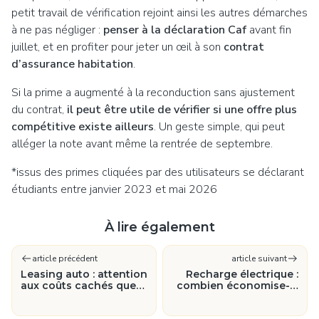
petit travail de vérification rejoint ainsi les autres démarches
à ne pas négliger :
penser à la déclaration Caf
avant fin
juillet, et en profiter pour jeter un œil à son
contrat
d’assurance habitation
.
Si la prime a augmenté à la reconduction sans ajustement
du contrat,
il peut être utile de vérifier si une offre plus
compétitive existe ailleurs
. Un geste simple, qui peut
alléger la note avant même la rentrée de septembre.
*issus des primes cliquées par des utilisateurs se déclarant
étudiants entre janvier 2023 et mai 2026
À lire également
article précédent
article suivant
Leasing auto : attention
Recharge électrique :
aux coûts cachés que
combien économise-t-
la mensualité ne
on vraiment en
montre pas
rechargeant chez soi ?