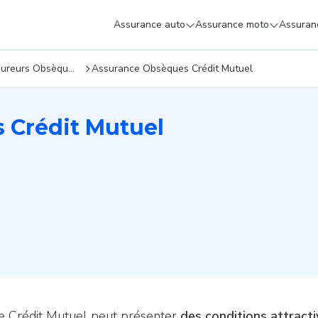
Assurance auto
Assurance moto
Assuranc
Assureurs Obsèques
Assurance Obsèques Crédit Mutuel
 Crédit Mutuel
Le Crédit Mutuel peut présenter
des conditions attracti