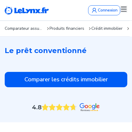
Connexion
Comparateur assurance : devis gratuits en 5 min !
Produits financiers
Crédit immobilier
L
Le prêt conventionné
Comparer les crédits immobilier
4.8